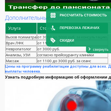
РАССЧИТАТЬ СТОИМОСТЬ
Дополнительные услуги
Услуга
Стоимость
ПЕРЕВОЗКА ЛЕЖАЧИХ
Вызов психиатра
от 3000 до 5000 руб. за консультацию.
СКИДКИ
Врач ЛФК
от 1100 до 3000 руб.
Невропатолог
от 3000 руб.
свернуть
Анализы, УЗИ
согласно прейскуранту клиники
Массаж
от 1100 до 3000 руб. за сеанс
Цены на программу реабилитации доступны для всех. Д
выплаты человека.
Узнать подробную информацию об оформлении до