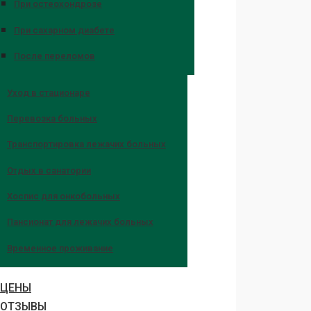
При остеохондрозе
При сахарном диабете
После переломов
Уход в стационаре
Перевозка больных
Транспортировка лежачих больных
Отдых в санатории
Хоспис для онкобольных
Пансионат для лежачих больных
Временное проживание
ЦЕНЫ
ОТЗЫВЫ