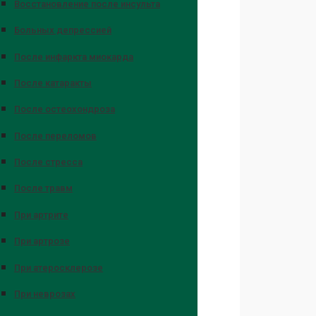
Восстановление после инсульта
Больных депрессией
После инфаркта миокарда
После катаракты
После остеохондроза
После переломов
После стресса
После травм
При артрите
При артрозе
При атеросклерозе
При неврозах