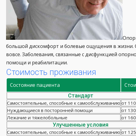
Опор
большой дискомфорт и болевые ощущения в жизни. С
вовсе. Заболевания, связанные с дисфункцией опорн
помощи и реабилитации.
Стоимость проживания
Состояние пациента
Сто
Стандарт
Самостоятельные, способные к самообслуживанию
от 110
Нуждающиеся в посторонней помощи
от 130
Лежачие и тяжелобольные
от 160
Улучшенные условия
Самостоятельные, способные к самообслуживанию
от 125