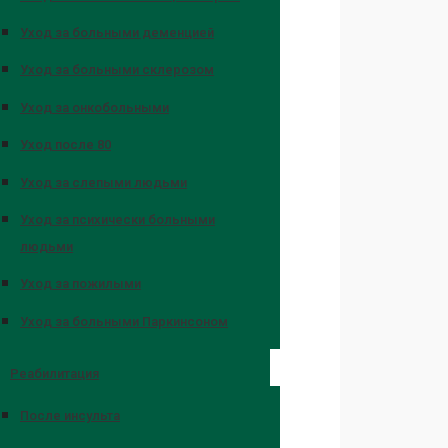
Уход за больными деменцией
Уход за больными склерозом
Уход за онкобольными
Уход после 80
Уход за слепыми людьми
Уход за психически больными
людьми
Уход за пожилыми
Уход за больными Паркинсоном
Реабилитация
После инсульта