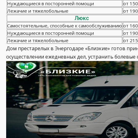
Нуждающиеся в посторонней помощи
от 150
Лежачие и тяжелобольные
от 190
Люкс
Самостоятельные, способные к самообслуживанию
от 160
Нуждающиеся в посторонней помощи
от 190
Лежачие и тяжелобольные
от 215
Дом престарелых в Энергодаре «Близкие» готов при
осуществлении ежедневных дел, устранить болевые 