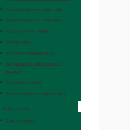
Уход за больными деменцией
Уход за больными склерозом
Уход за онкобольными
Уход после 80
Уход за слепыми людьми
Уход за психически больными
людьми
Уход за пожилыми
Уход за больными Паркинсоном
Реабилитация
После инсульта