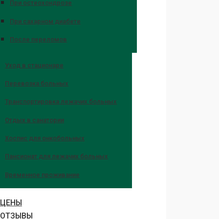
При остеохондрозе
При сахарном диабете
После переломов
Уход в стационаре
Перевозка больных
Транспортировка лежачих больных
Отдых в санатории
Хоспис для онкобольных
Пансионат для лежачих больных
Временное проживание
ЦЕНЫ
ОТЗЫВЫ