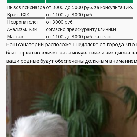
Вызов психиатра
от 3000 до 5000 руб. за консультацию.
Врач ЛФК
от 1100 до 3000 руб.
Невропатолог
от 3000 руб.
Анализы, УЗИ
согласно прейскуранту клиники
Массаж
от 1100 до 3000 руб. за сеанс
Наш санаторий расположен недалеко от города, что
благоприятно влияет на самочувствие и эмоциональн
ваши родные будут обеспечены должным вниманием