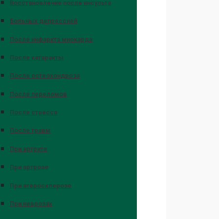
Восстановление после инсульта
Больных депрессией
После инфаркта миокарда
После катаракты
После остеохондроза
После переломов
После стресса
После травм
При артрите
При артрозе
При атеросклерозе
При неврозах