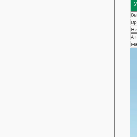
У
Вы
Вр
Не
Ан
Ма