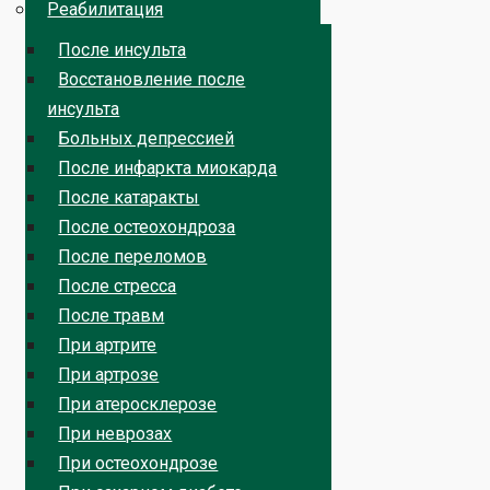
Реабилитация
После инсульта
Восстановление после
инсульта
Больных депрессией
После инфаркта миокарда
После катаракты
После остеохондроза
После переломов
После стресса
После травм
При артрите
При артрозе
При атеросклерозе
При неврозах
При остеохондрозе