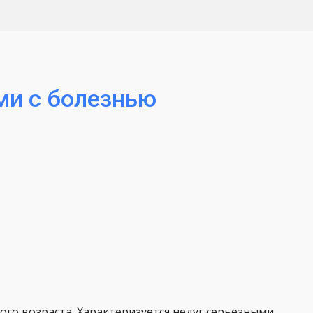
ми с болезнью
ого возраста. Характеризуется недуг серьезными