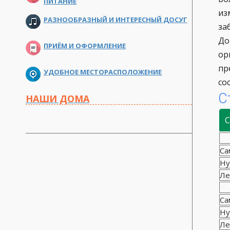
ПИТАНИЕ
из
РАЗНООБРАЗНЫЙ И ИНТЕРЕСНЫЙ ДОСУГ
за
До
ПРИЁМ И ОФОРМЛЕНИЕ
ор
пр
УДОБНОЕ МЕСТОРАСПОЛОЖЕНИЕ
со
С
НАШИ ДОМА
С
Са
Ну
Ле
Са
Ну
Ле