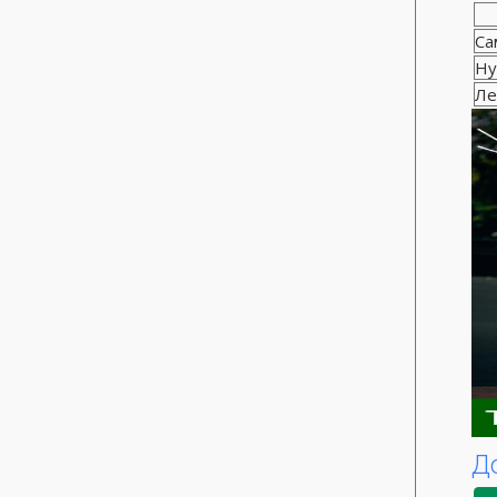
Са
Ну
Ле
Д