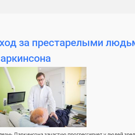
ход за престарелыми людь
аркинсона
лезнь Паркинсона зачастую прогрессирует у людей зрел