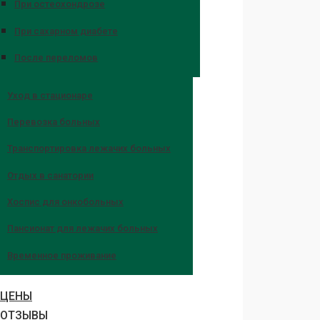
При остеохондрозе
При сахарном диабете
После переломов
Уход в стационаре
Перевозка больных
Транспортировка лежачих больных
Отдых в санатории
Хоспис для онкобольных
Пансионат для лежачих больных
Временное проживание
ЦЕНЫ
ОТЗЫВЫ