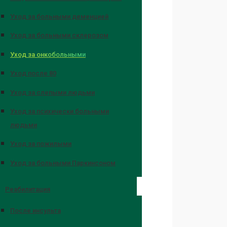
Уход за больными деменцией
Уход за больными склерозом
Уход за онкобольными
Уход после 80
Уход за слепыми людьми
Уход за психически больными
людьми
Уход за пожилыми
Уход за больными Паркинсоном
Реабилитация
После инсульта