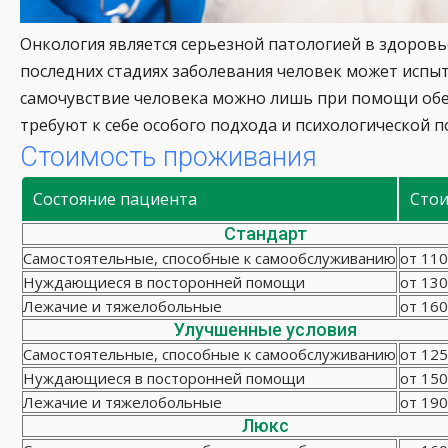
Онкология является серьезной патологией в здоровь
последних стадиях заболевания человек может испы
самочувствие человека можно лишь при помощи об
требуют к себе особого подхода и психологической 
Стоимость проживания
Состояние пациента
Сто
Стандарт
Самостоятельные, способные к самообслуживанию
от 110
Нуждающиеся в посторонней помощи
от 130
Лежачие и тяжелобольные
от 160
Улучшенные условия
Самостоятельные, способные к самообслуживанию
от 125
Нуждающиеся в посторонней помощи
от 150
Лежачие и тяжелобольные
от 190
Люкс