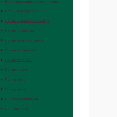
Восстановление после инсульта
Больных депрессией
После инфаркта миокарда
После катаракты
После остеохондроза
После переломов
После стресса
После травм
При артрите
При артрозе
При атеросклерозе
При неврозах